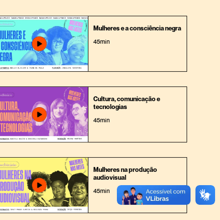
Mulheres e a consciência negra
45min
Cultura, comunicação e
tecnologias
45min
Mulheres na produção
audiovisual
45min