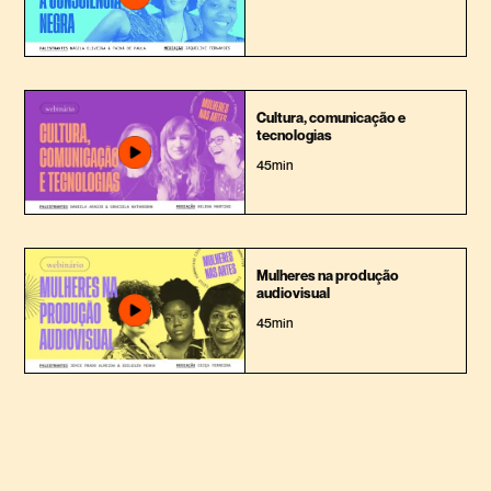
Cultura, comunicação e
tecnologias
45min
Mulheres na produção
audiovisual
45min